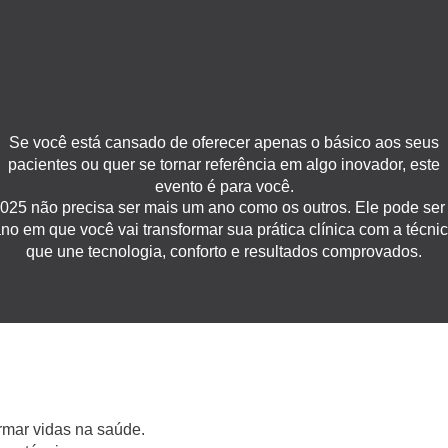
Acredita que a laserterapia
laserpuntura;
Tem tentado outros métodos
esperados;
Acredite que não há tempo p
Se você está cansado de oferecer apenas o básico aos seus
pacientes ou quer se tornar referência em algo inovador, este
evento é para você.
025 não precisa ser mais um ano como os outros. Ele pode ser
no em que você vai transformar sua prática clínica com a técni
que une tecnologia, conforto e resultados comprovados.
rmar vidas na saúde.