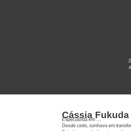
2
a
Cássia Fukuda
Especialista em …
Desde cedo, sonhava em transfo