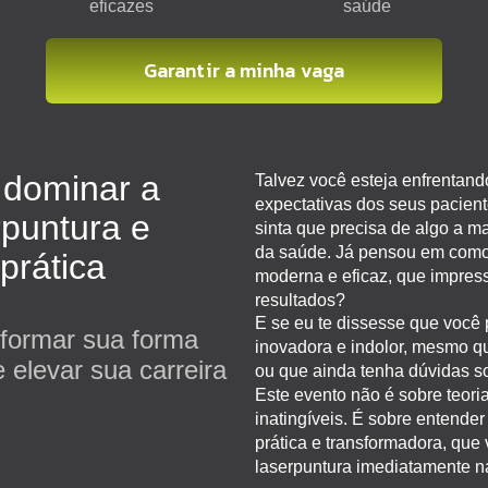
eficazes
saúde
Garantir a minha vaga
 dominar a
Talvez você esteja enfrentand
expectativas dos seus pacient
rpuntura e
sinta que precisa de algo a m
da saúde. Já pensou em com
prática
moderna e eficaz, que impres
resultados?
E se eu te dissesse que você
sformar sua forma
inovadora e indolor, mesmo q
 elevar sua carreira
ou que ainda tenha dúvidas s
Este evento não é sobre teori
inatingíveis. É sobre entende
prática e transformadora, que 
laserpuntura imediatamente na