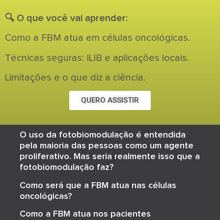
🔍 O que você vai aprender:
Como a FBM atua em células oncológicas.
Técnicas seguras: ILIB e aplicações locais.
Limitações e o que diz a ciência.
QUERO ASSISTIR
O uso da fotobiomodulação é entendida
pela maioria das pessoas como um agente
proliferativo. Mas seria realmente isso que a
fotobiomodulação faz?
Como será que a FBM atua nas células
oncológicas?
Como a FBM atua nos pacientes