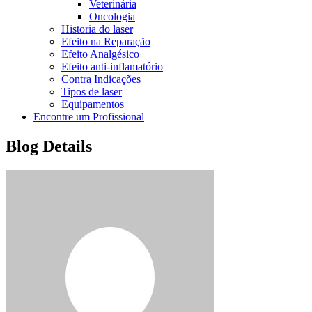
Veterinária
Oncologia
Historia do laser
Efeito na Reparação
Efeito Analgésico
Efeito anti-inflamatório
Contra Indicações
Tipos de laser
Equipamentos
Encontre um Profissional
Blog Details