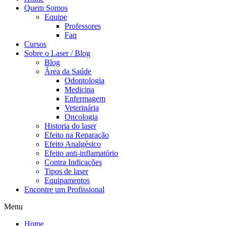
Quem Somos
Equipe
Professores
Faq
Cursos
Sobre o Laser / Blog
Blog
Área da Saúde
Odontologia
Medicina
Enfermagem
Veterinária
Oncologia
Historia do laser
Efeito na Reparação
Efeito Analgésico
Efeito anti-inflamatório
Contra Indicações
Tipos de laser
Equipamentos
Encontre um Profissional
Menu
Home