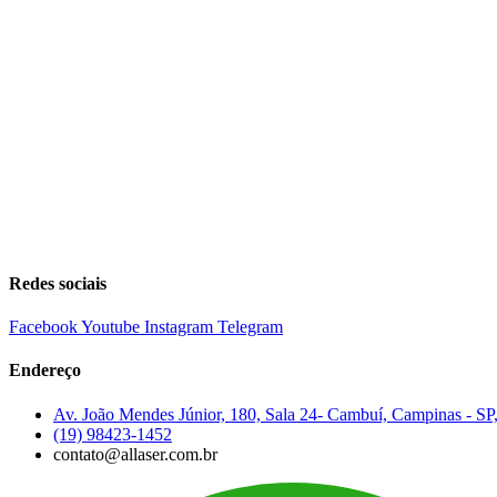
Redes sociais
Facebook
Youtube
Instagram
Telegram
Endereço
Av. João Mendes Júnior, 180, Sala 24- Cambuí, Campinas - SP
(19) 98423-1452
contato@allaser.com.br