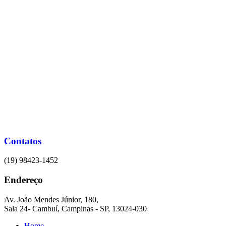
Ir
para
o
conteúdo
Contatos
(19) 98423-1452
Endereço
Av. João Mendes Júnior, 180,
Sala 24- Cambuí, Campinas - SP, 13024-030
Home