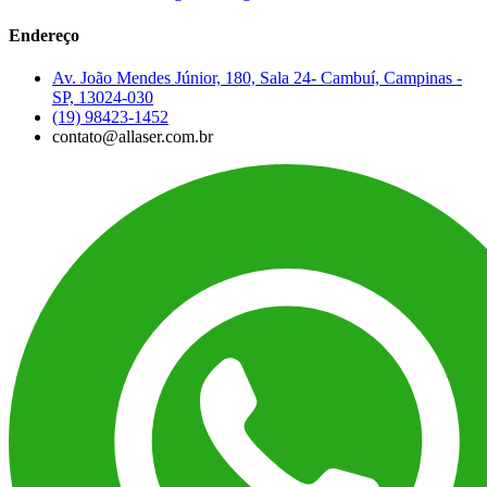
Endereço
Av. João Mendes Júnior, 180, Sala 24- Cambuí, Campinas -
SP, 13024-030
(19) 98423-1452
contato@allaser.com.br