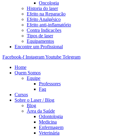
Oncologia
Historia do laser
Efeito na Reparação
Efeito Analgésico
Efeito anti-inflamatório
Contra Indicações
Tipos de laser
Equipamentos
Encontre um Profissional
Facebook-f
Instagram
Youtube
Telegram
Home
Quem Somos
Equipe
Professores
Faq
Cursos
Sobre o Laser / Blog
Blog
Área da Saúde
Odontologia
Medicina
Enfermagem
Veterinária