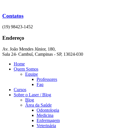
Ir
para
o
Contatos
conteúdo
(19) 98423-1452
Endereço
Av. João Mendes Júnior, 180,
Sala 24- Cambuí, Campinas - SP, 13024-030
Home
Quem Somos
Equipe
Professores
Faq
Cursos
Sobre o Laser / Blog
Blog
Área da Saúde
Odontologia
Medicina
Enfermagem
Veterinária