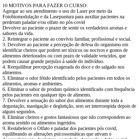
10 MOTIVOS PARA FAZER O CURSO:
Agregar ao seu atendimento o uso do Laser por meio da
Fotobiomodulação e da Lasepuntura para auxiliar pacientes na
perderam paladar e/ou olfato no pós-covid
Devolver ao paciente o prazer de sentir os verdadeiros aromas e
sabores da vida.
2. Reintegrar o paciente ao convívio familiar, profissional e social.
3. Devolver ao paciente a percepção de defesa do organismo em
identificar cheiros que podem ser tóxicos ou nocivos e gostos de
alimentos deteriorados ou com prazo de validade vencidos, que
podem causar grande prejuízo à saúde do indivíduo.
4. Reequilibrar percepção exagerada do doce e do salgado nos
alimentos.
5. Eliminar o odor fétido identificado pelos pacientes em todos os
alimentos, aromas e ambientes.
6. Eliminar o sabor de produto químico identificado com frequência
pelos pacientes em qualquer tipo de alimento.
7. Devolver a sensação do sabor dos alimentos durante toda a
degustação, mastigação e deglutição, sem ser interrompida depois de
alguns segundos.
8. Eliminar cheiros e gostos fantasiosos que não correspondem ao
aroma sentido ou alimentos ingeridos.
9. Restabelecer o Olfato e paladar dos pacientes pós covid,
equilibrando as alterações psicossomáticas que ativam o