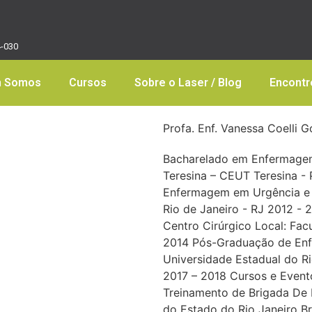
4-030
 Somos
Cursos
Sobre o Laser / Blog
Encontr
Profa. Enf. Vanessa Coelli G
Bacharelado em Enfermagem
Teresina – CEUT Teresina -
Enfermagem em Urgência e 
Rio de Janeiro - RJ 2012 
Centro Cirúrgico Local: Fac
2014 Pós-Graduação de Enf
Universidade Estadual do Ri
2017 – 2018 Cursos e Eventos
Treinamento de Brigada De 
do Estado do Rio Janeiro Br