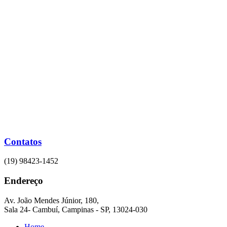
Ir
para
o
conteúdo
Contatos
(19) 98423-1452
Endereço
Av. João Mendes Júnior, 180,
Sala 24- Cambuí, Campinas - SP, 13024-030
Home