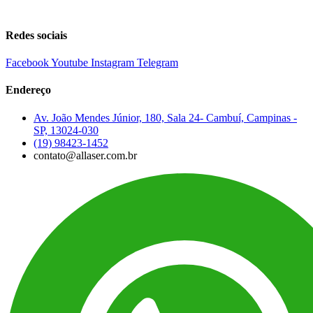
Redes sociais
Facebook
Youtube
Instagram
Telegram
Endereço
Av. João Mendes Júnior, 180, Sala 24- Cambuí, Campinas -
SP, 13024-030
(19) 98423-1452
contato@allaser.com.br