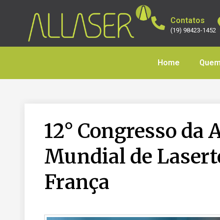
Contatos
(19) 98423-1452
Home
Quem
12° Congresso da 
Mundial de Lasert
França