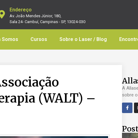
Endereço
Av. João Mendes Júnior, 180,
Sala 24- Cambuí, Campinas - SP, 13024-030
 Somos
Cursos
Sobre o Laser / Blog
Encontr
Associação
Alla
A Allas
erapia (WALT) –
sobre o
Post