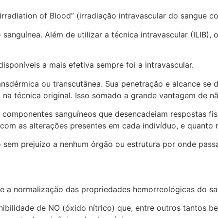
 irradiation of Blood” (irradiação intravascular do sangue co
 sanguínea. Além de utilizar a técnica intravascular (ILIB)
sponíveis a mais efetiva sempre foi a intravascular.
ransdérmica ou transcutânea. Sua penetração e alcance s
na técnica original. Isso somado a grande vantagem de não 
rsos componentes sanguíneos que desencadeiam respostas f
o com as alterações presentes em cada indivíduo, e quanto 
o sem prejuízo a nenhum órgão ou estrutura por onde pass
e a normalização das propriedades hemorreológicas do sa
bilidade de NO (óxido nítrico) que, entre outros tantos be