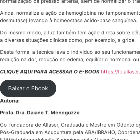
normalização da pressão arterial, além de normalizar o tr
Ainda, normaliza a ação da hemoglobina no tamponamento
desmutase) levando à homeostase ácido-base sanguínea.
Do mesmo modo, a luz também tem ação direta sobre célul
a diversas situações clínicas como, por exemplo, a gripe.
Desta forma, a técnica leva o indivíduo ao seu funcioname
redução na dor, redução no edema, equilíbrio hormonal o
CLIQUE AQUI PARA ACESSAR O E-BOOK
https://lp.allase
Baixar o Ebook
Autoria:
Profa. Dra. Daiane T. Meneguzzo
Co-fundadora de Allaser, Graduada e Mestre em Odontolog
Pós-Graduada em Acupuntura pela ABA/IBRAHO, Coordenad
ILIB/Fotobiomodulação Sanguínea pela Allaser Cursos.