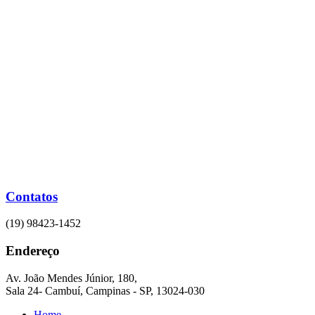
Ir
para
o
conteúdo
Contatos
(19) 98423-1452
Endereço
Av. João Mendes Júnior, 180,
Sala 24- Cambuí, Campinas - SP, 13024-030
Home