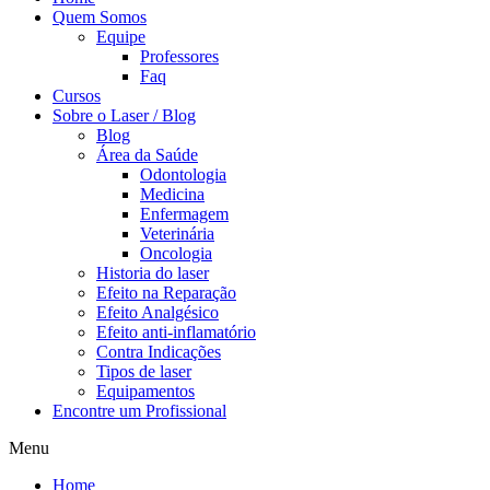
Quem Somos
Equipe
Professores
Faq
Cursos
Sobre o Laser / Blog
Blog
Área da Saúde
Odontologia
Medicina
Enfermagem
Veterinária
Oncologia
Historia do laser
Efeito na Reparação
Efeito Analgésico
Efeito anti-inflamatório
Contra Indicações
Tipos de laser
Equipamentos
Encontre um Profissional
Menu
Home