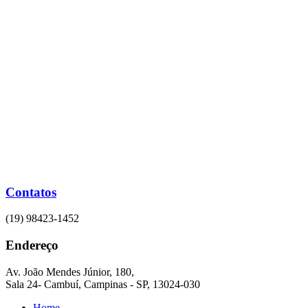
Ir
para
o
conteúdo
Contatos
(19) 98423-1452
Endereço
Av. João Mendes Júnior, 180,
Sala 24- Cambuí, Campinas - SP, 13024-030
Home