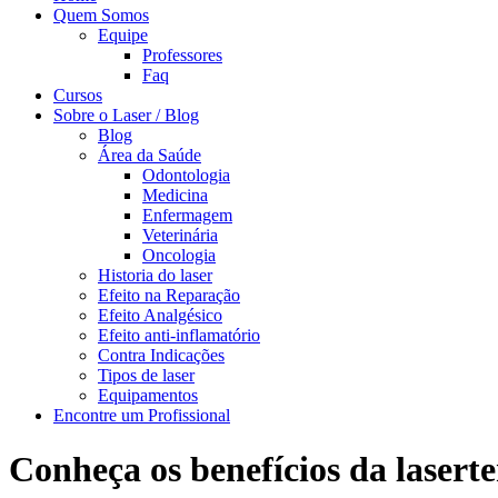
Quem Somos
Equipe
Professores
Faq
Cursos
Sobre o Laser / Blog
Blog
Área da Saúde
Odontologia
Medicina
Enfermagem
Veterinária
Oncologia
Historia do laser
Efeito na Reparação
Efeito Analgésico
Efeito anti-inflamatório
Contra Indicações
Tipos de laser
Equipamentos
Encontre um Profissional
Conheça os benefícios da laserte