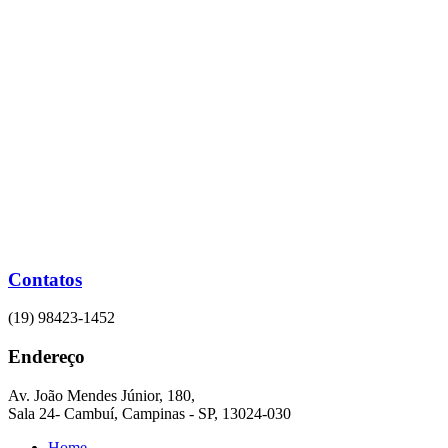
Ir
para
o
conteúdo
Contatos
(19) 98423-1452
Endereço
Av. João Mendes Júnior, 180,
Sala 24- Cambuí, Campinas - SP, 13024-030
Home