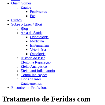
Quem Somos
Equipe
Professores
Faq
Cursos
Sobre o Laser / Blog
Blog
Área da Saúde
Odontologia
Medicina
Enfermagem
Veterinária
Oncologia
Historia do laser
Efeito na Reparação
Efeito Analgésico
Efeito anti-inflamatório
Contra Indicações
Tipos de laser
Equipamentos
Encontre um Profissional
Tratamento de Feridas com