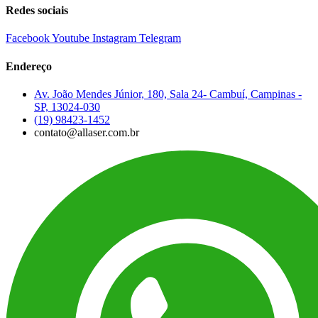
Redes sociais
Facebook
Youtube
Instagram
Telegram
Endereço
Av. João Mendes Júnior, 180, Sala 24- Cambuí, Campinas -
SP, 13024-030
(19) 98423-1452
contato@allaser.com.br