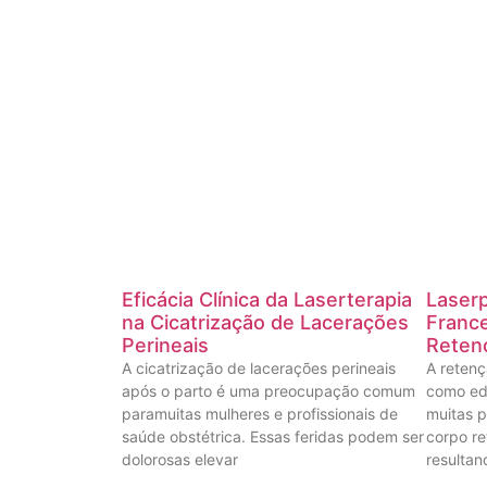
Eficácia Clínica da Laserterapia
Laserp
na Cicatrização de Lacerações
France
Perineais
Reten
A cicatrização de lacerações perineais
A retenç
após o parto é uma preocupação comum
como ed
paramuitas mulheres e profissionais de
muitas p
saúde obstétrica. Essas feridas podem ser
corpo re
dolorosas elevar
resultan