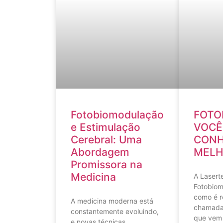
Fotobiomodulação
FOTO
e Estimulação
VOCÊ
Cerebral: Uma
CONH
Abordagem
MELH
Promissora na
Medicina
A Lasert
Fotobiom
como é 
A medicina moderna está
chamada,
constantemente evoluindo,
que vem
e novas técnicas