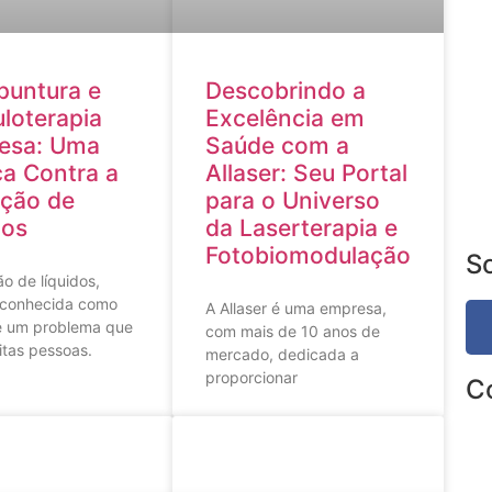
puntura e
Descobrindo a
uloterapia
Excelência em
esa: Uma
Saúde com a
ça Contra a
Allaser: Seu Portal
ção de
para o Universo
dos
da Laserterapia e
Fotobiomodulação
S
o de líquidos,
conhecida como
A Allaser é uma empresa,
é um problema que
com mais de 10 anos de
itas pessoas.
mercado, dedicada a
proporcionar
C