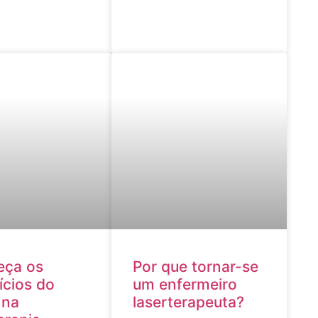
eça os
Por que tornar-se
ícios do
um enfermeiro
 na
laserterapeuta?