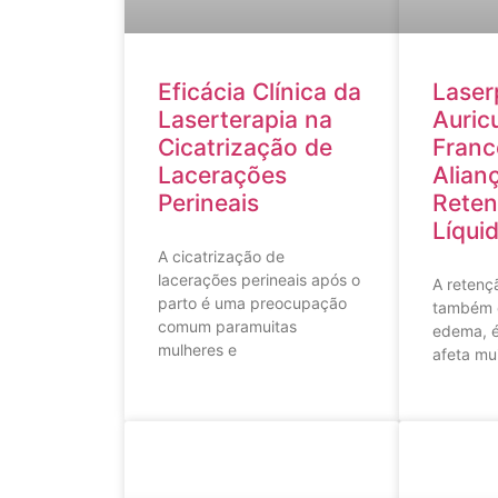
Eficácia Clínica da
Laser
Laserterapia na
Auric
Cicatrização de
Franc
Lacerações
Alian
Perineais
Reten
Líqui
A cicatrização de
lacerações perineais após o
A retençã
parto é uma preocupação
também 
comum paramuitas
edema, 
mulheres e
afeta mu