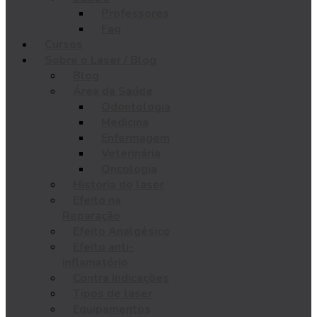
Professores
Faq
Cursos
Sobre o Laser / Blog
Blog
Área da Saúde
Odontologia
Medicina
Enfermagem
Veterinária
Oncologia
Historia do laser
Efeito na
Reparação
Efeito Analgésico
Efeito anti-
inflamatório
Contra Indicações
Tipos de laser
Equipamentos