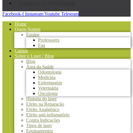
Encontre um Profissional
Facebook-f
Instagram
Youtube
Telegram
Home
Quem Somos
Equipe
Professores
Faq
Cursos
Sobre o Laser / Blog
Blog
Área da Saúde
Odontologia
Medicina
Enfermagem
Veterinária
Oncologia
Historia do laser
Efeito na Reparação
Efeito Analgésico
Efeito anti-inflamatório
Contra Indicações
Tipos de laser
Equipamentos