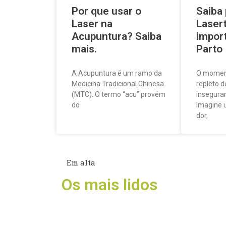
Por que usar o
Saiba
Laser na
Lasert
Acupuntura? Saiba
impor
mais.
Parto
A Acupuntura é um ramo da
O moment
Medicina Tradicional Chinesa
repleto d
(MTC). O termo “acu” provém
inseguran
do
Imagine 
dor,
Em alta
Os mais lidos