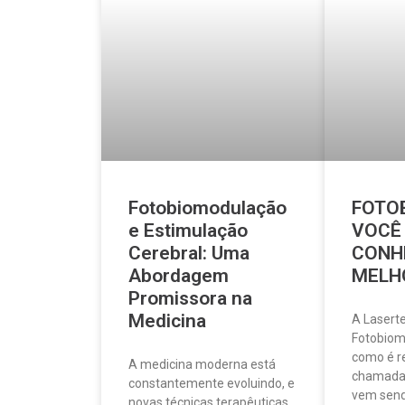
Fotobiomodulação
FOTO
e Estimulação
VOCÊ
Cerebral: Uma
CONH
Abordagem
MELH
Promissora na
Medicina
A Laserte
Fotobiom
como é 
A medicina moderna está
chamada,
constantemente evoluindo, e
vem sen
novas técnicas terapêuticas