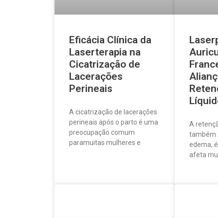
Eficácia Clínica da
Laser
Laserterapia na
Auricu
Cicatrização de
Franc
Lacerações
Alianç
Perineais
Reten
Líqui
A cicatrização de lacerações
perineais após o parto é uma
A retençã
preocupação comum
também 
paramuitas mulheres e
edema, é
afeta mu