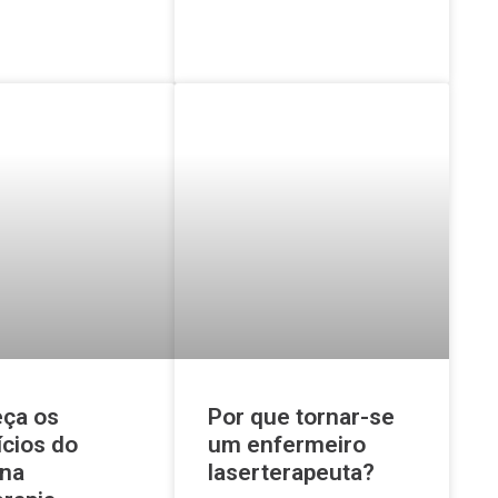
ça os
Por que tornar-se
ícios do
um enfermeiro
 na
laserterapeuta?