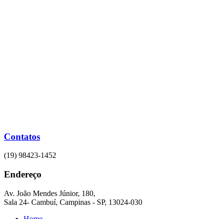
Ir
para
o
conteúdo
Contatos
(19) 98423-1452
Endereço
Av. João Mendes Júnior, 180,
Sala 24- Cambuí, Campinas - SP, 13024-030
Home