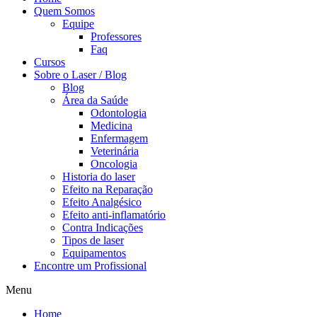
Quem Somos
Equipe
Professores
Faq
Cursos
Sobre o Laser / Blog
Blog
Área da Saúde
Odontologia
Medicina
Enfermagem
Veterinária
Oncologia
Historia do laser
Efeito na Reparação
Efeito Analgésico
Efeito anti-inflamatório
Contra Indicações
Tipos de laser
Equipamentos
Encontre um Profissional
Menu
Home