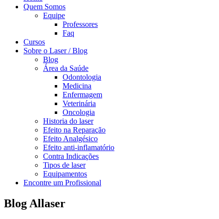
Quem Somos
Equipe
Professores
Faq
Cursos
Sobre o Laser / Blog
Blog
Área da Saúde
Odontologia
Medicina
Enfermagem
Veterinária
Oncologia
Historia do laser
Efeito na Reparação
Efeito Analgésico
Efeito anti-inflamatório
Contra Indicações
Tipos de laser
Equipamentos
Encontre um Profissional
Blog Allaser