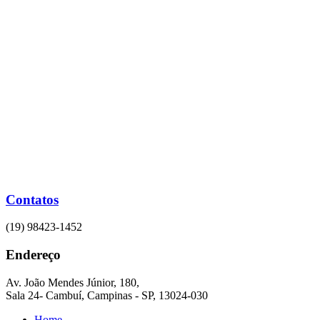
Ir
para
o
conteúdo
Contatos
(19) 98423-1452
Endereço
Av. João Mendes Júnior, 180,
Sala 24- Cambuí, Campinas - SP, 13024-030
Home