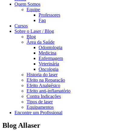
Quem Somos
Equipe
Professores
Faq
Cursos
Sobre o Laser / Blog
Blog
Área da Saúde
Odontologia
Medicina
Enfermagem
Veterinária
Oncologia
Historia do laser
Efeito na Reparação
Efeito Analgésico
Efeito anti-inflamatório
Contra Indicações
Tipos de laser
Equipamentos
Encontre um Profissional
Blog Allaser